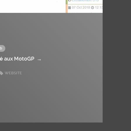
b
ié aux MotoGP
→
WEBSITE