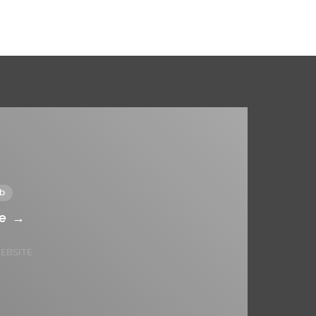
b
te
→
EBSITE