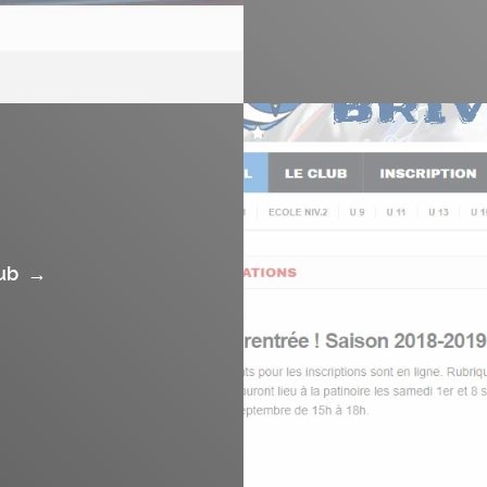
lub
→