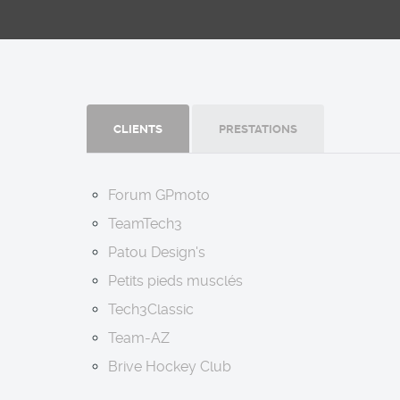
CLIENTS
PRESTATIONS
Forum GPmoto
TeamTech3
Patou Design's
Petits pieds musclés
Tech3Classic
Team-AZ
Brive Hockey Club