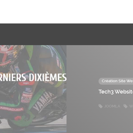
Création Site We
Tech3 Websi
JOOMLA
W